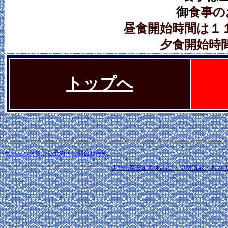
御
食事の
昼食開始時間は１
夕食開始時
トップへ
ホームへ戻る
｜
ご予約・お問合せ用紙
伊勢志摩安乗岬/あわび・伊勢海老・あのりふぐの宿｜ co