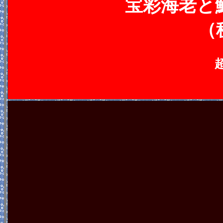
宝彩海老と
（