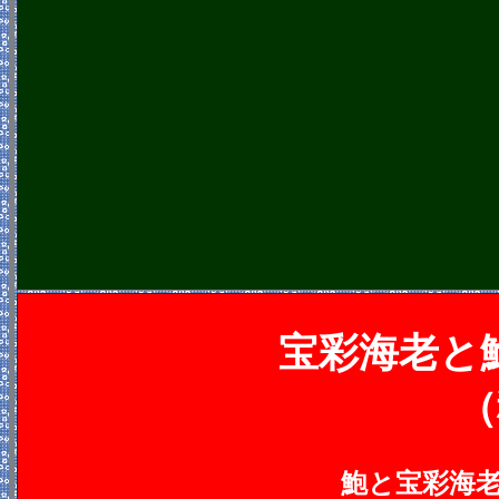
宝彩海老と
（
鮑と宝彩海