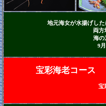
地元海女が水揚げした
両方
海の
9
宝彩海老コース 
宝彩海老