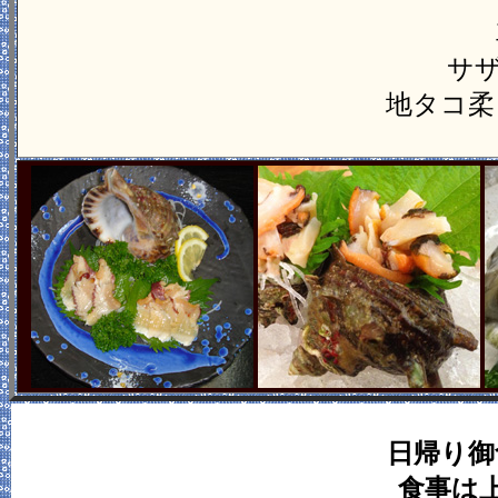
サ
地タコ柔
日帰り御
食事は